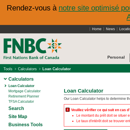
Rendez-vous à
notre site optimisé po
Home
News
Locati
Personal
Tools
Calculators
Loan Calculator
Calculators
Loan Calculator
Loan Calculator
Mortgage Calculator
Retirement Planner
Our Loan Calculator helps to determine 
TFSA Calculator
Search
Veuillez vérifier ce qui suit en cas d
Le montant du prêt doit se situer 
Site Map
Le taux d'intérêt doit se trouver e
Business Tools