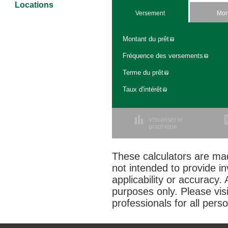
Locations
Versement
Mon
Montant du prêt
Fréquence des versements
Terme du prêt
Taux d'intérêt
Visualiser le
graphique
These calculators are mad
not intended to provide i
applicability or accuracy. 
purposes only. Please vis
professionals for all pers